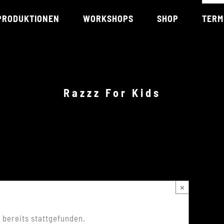
PRODUKTIONEN
WORKSHOPS
SHOP
TERM
URBAN RIVERS
WORKSHOPS
THE RAZZZONES
LESEN HÖREN
RAZZZELBANDE
Razzz For Kids
RAZZZ DAS BEATBOXMUSICAL
NICHT MEHR IM PROGRAMM
RAZZZ FOR KIDS
NICHT MEHR IM PROGRAMM
×
 bereits stattgefunden.