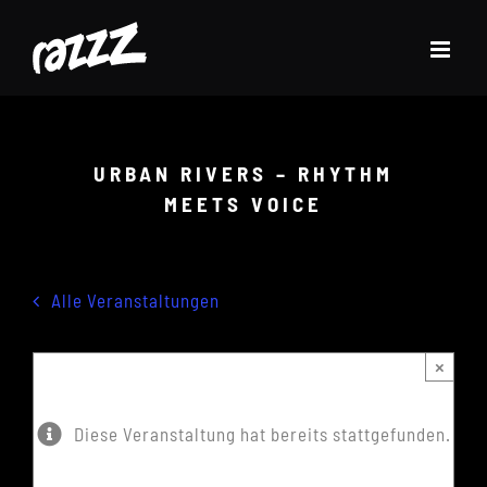
Zum
Inhalt
springen
URBAN RIVERS – RHYTHM
MEETS VOICE
Alle Veranstaltungen
×
Diese Veranstaltung hat bereits stattgefunden.