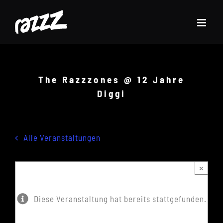
Zum
Inhalt
springen
The Razzzones @ 12 Jahre
Diggi
Alle Veranstaltungen
×
Diese Veranstaltung hat bereits stattgefunden.