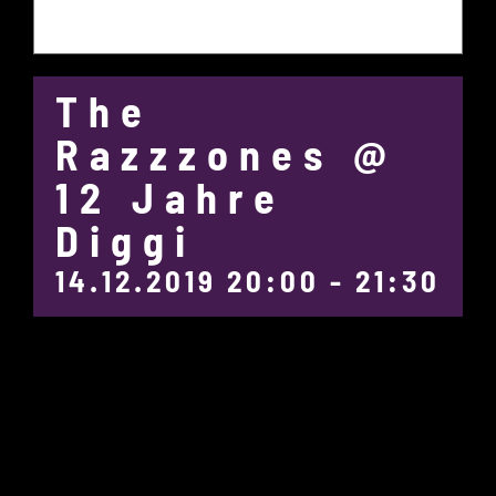
The
Razzzones @
12 Jahre
Diggi
14.12.2019 20:00
-
21:30